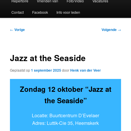
Repertoire
Vrienden van
Foto/Video
Vacatures
Contact
Facebook
Info voor leden
Bericht
←
Vorige
Volgende
→
navigatie
Jazz at the Seaside
Geplaatst op
1 september 2025
door
Henk van der Veer
Zondag 12 oktober “Jazz at
the Seaside”
Locatie: Buurtcentrum D’Evelaer
Adres: Luttik-Cie 35, Heemskerk