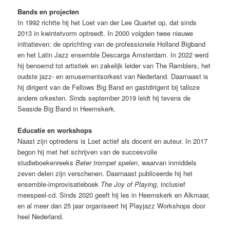
Bands en projecten
In 1992 richtte hij het Loet van der Lee Quartet op, dat sinds
2013 in kwintetvorm optreedt. In 2000 volgden twee nieuwe
initiatieven: de oprichting van de professionele Holland Bigband
en het Latin Jazz ensemble Descarga Amsterdam. In 2022 werd
hij benoemd tot artistiek en zakelijk leider van The Ramblers, het
oudste jazz- en amusementsorkest van Nederland. Daarnaast is
hij dirigent van de Fellows Big Band en gastdirigent bij talloze
andere orkesten. Sinds september 2019 leidt hij tevens de
Seaside Big Band in Heemskerk.
Educatie en workshops
Naast zijn optredens is Loet actief als docent en auteur. In 2017
begon hij met het schrijven van de succesvolle
studieboekenreeks
Beter trompet spelen
, waarvan inmiddels
zeven delen zijn verschenen. Daarnaast publiceerde hij het
ensemble-improvisatieboek
The Joy of Playing
, inclusief
meespeel-cd. Sinds 2020 geeft hij les in Heemskerk en Alkmaar,
en al meer dan 25 jaar organiseert hij Playjazz Workshops door
heel Nederland.