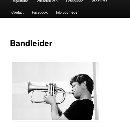
Repertoire
Vrienden van
Foto/Video
Vacatures
Contact
Facebook
Info voor leden
Bandleider