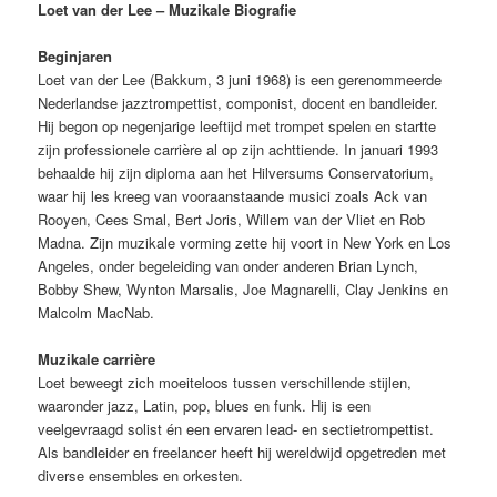
Loet van der Lee – Muzikale Biografie
Beginjaren
Loet van der Lee (Bakkum, 3 juni 1968) is een gerenommeerde
Nederlandse jazztrompettist, componist, docent en bandleider.
Hij begon op negenjarige leeftijd met trompet spelen en startte
zijn professionele carrière al op zijn achttiende. In januari 1993
behaalde hij zijn diploma aan het Hilversums Conservatorium,
waar hij les kreeg van vooraanstaande musici zoals Ack van
Rooyen, Cees Smal, Bert Joris, Willem van der Vliet en Rob
Madna. Zijn muzikale vorming zette hij voort in New York en Los
Angeles, onder begeleiding van onder anderen Brian Lynch,
Bobby Shew, Wynton Marsalis, Joe Magnarelli, Clay Jenkins en
Malcolm MacNab.
Muzikale carrière
Loet beweegt zich moeiteloos tussen verschillende stijlen,
waaronder jazz, Latin, pop, blues en funk. Hij is een
veelgevraagd solist én een ervaren lead- en sectietrompettist.
Als bandleider en freelancer heeft hij wereldwijd opgetreden met
diverse ensembles en orkesten.