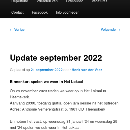
Repertoire
Vrienden van
Foto/Video
Vacatures
Contact
Facebook
Info voor leden
Bericht
←
Vorige
Volgende
→
navigatie
Update september 2022
Geplaatst op
21 september 2022
door
Henk van der Veer
Binnenkort spelen we weer in Het Lokaal
Op 29 november 2023 treden we weer op in Het Lokaal in
Heemskerk.
Aanvang 20:00, toegang gratis, open jam sessie na het optreden!
Adres: Anthonie Verherentstraat 5, 1961 GD Heemskerk
En noteer het vast: op woensdag 31 januari ’24 en woensdag 29
mei ’24 spelen we ook weer in Het Lokaal.