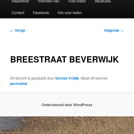
Repertoire
Vrienden van
Foto/Video
Vacatures
Contact
Facebook
Info voor leden
Bericht
←
Vorige
Volgende
→
navigatie
BREESTRAAT BEVERWIJK
Dit bericht is geplaatst door
Dennis Vrolijk
. Maak dit favoriet
permalink
.
Ondersteund door WordPress