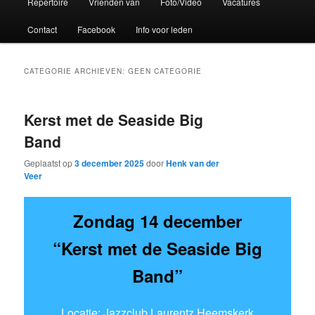
Repertoire
Vrienden van
Foto/Video
Vacatures
Contact
Facebook
Info voor leden
CATEGORIE ARCHIEVEN:
GEEN CATEGORIE
Kerst met de Seaside Big
Band
Geplaatst op
3 december 2025
door
Henk van der
Veer
Zondag 14 december
“Kerst met de Seaside Big
Band”
Locatie: Jazzclub Laurentz Heemskerk