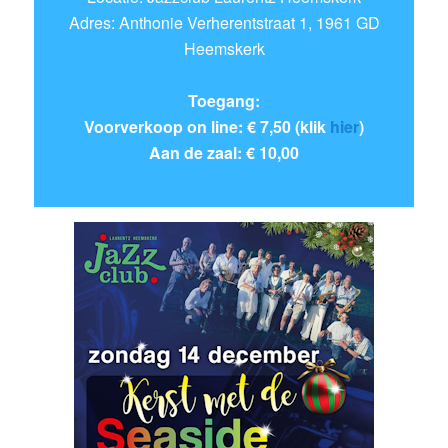
Adres: Anthonie Verherentstraat 1, 1961 GD
Heemskerk
Toegang:
Voorverkoop on line: € 7,50 (klik
hier
)
Aan de zaal: € 10,00