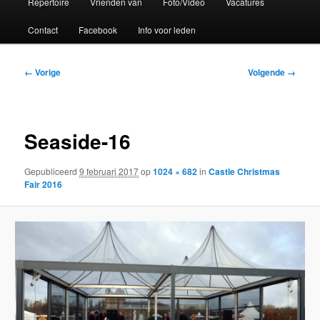
Repertoire
Vrienden van
Foto/Video
Vacatures
Contact
Facebook
Info voor leden
Afbeeldingsnavigatie
← Vorige
Volgende →
Seaside-16
Gepubliceerd
9 februari 2017
op
1024 × 682
in
Castle Christmas
Fair 2016